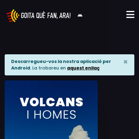
×
Descarregueu-vos la nostra aplicació per
Android
. La trobareu en
aquest enllaç