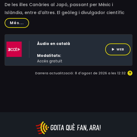
De les illes Canàries al Japó, passant per Mèxic i
Islàndia, entre d'altres. El geòleg i divulgador científic
Arnaud Guérin recorre territoris volcànics per explorar
Més...
la relació entre aquestes muntanyes de foc i les
comunitats que hi conviuen.
Àudio en català
WEB
Modalitats:
Accés gratuït
Darrera actualització: 8 d'agost de 2026 a les 12:32