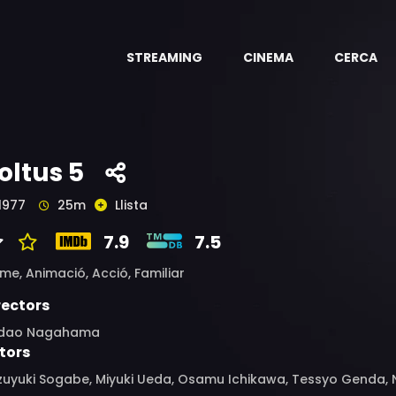
STREAMING
CINEMA
CERCA
oltus 5
1977
25m
Llista
7.9
7.5
ime,
Animació,
Acció,
Familiar
rectors
dao Nagahama
tors
zuyuki Sogabe, Miyuki Ueda, Osamu Ichikawa, Tessyo Genda, 