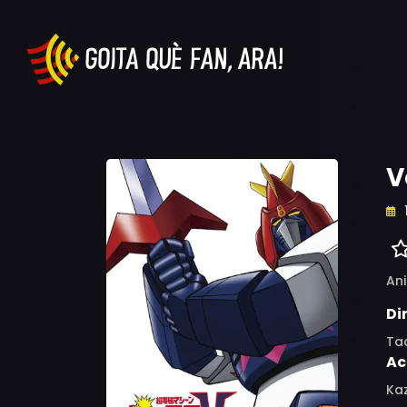
V
An
Di
Ta
Ac
Ka