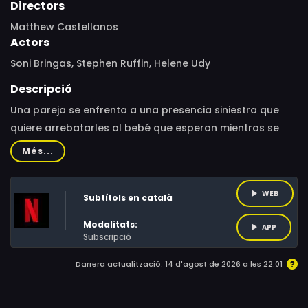
Directors
Matthew Castellanos
Actors
Soni Bringas, Stephen Ruffin, Helene Udy
Descripció
Una pareja se enfrenta a una presencia siniestra que
quiere arrebatarles al bebé que esperan mientras se
preparan para disfrutar del nuevo club de moda de Los
Més...
Ángeles.
WEB
Subtítols en català
Modalitats:
APP
Subscripció
Darrera actualització: 14 d'agost de 2026 a les 22:01