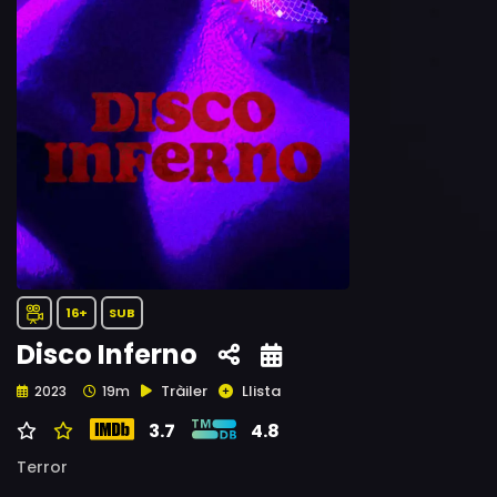
16+
SUB
Disco Inferno
Tràiler
Llista
2023
19m
3.7
4.8
Terror