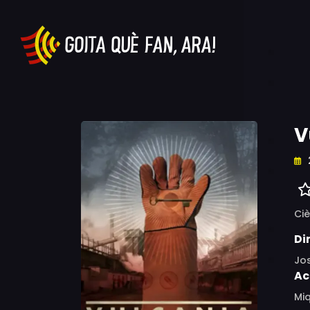
V
Ciè
Di
Jo
Ac
Miq