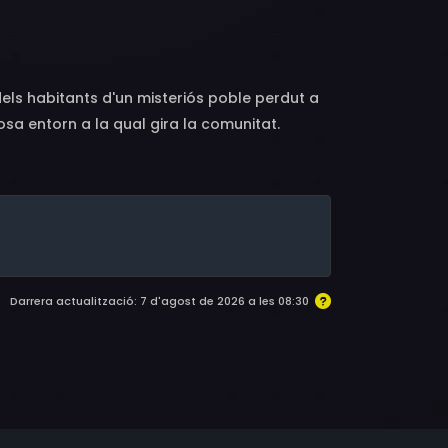
dels habitants d'un misteriós poble perdut a
osa entorn a la qual gira la comunitat.
ixa tragèdia que ell, revifa el dolor
l seu interior la necessitat d'entendre el
jove i, en el seu afany per descobrir el que
més important que no només té a veure amb
comunitat i amb els líders que la governen.
Darrera actualització: 7 d'agost de 2026 a les 08:30