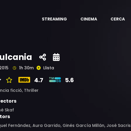
STREAMING
CINEMA
CERCA
ulcania
2015
1h 30m
Llista
4.7
5.6
ncia ficció,
Thriller
rectors
sé Skaf
tors
uel Fernández, Aura Garrido, Ginés García Millán, José Sacris