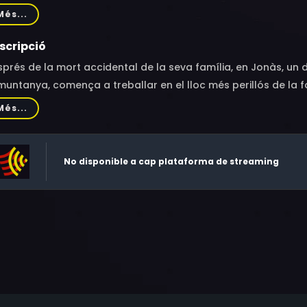
il, Rubén Ochandiano, Jaime Olías
Més...
scripció
prés de la mort accidental de la seva família, en Jonàs, un 
muntanya, comença a treballar en el lloc més perillós de la f
ntrada a la fàbrica de la Marta, una jove afectada per la mate
Més...
vocat per la pèrdua dels seus éssers estimats i desperta en e
graciat succés. En Jonàs intentarà acostar-se a l'enigmàtica 
p, acabarà descobrint un misteri molt més gran. Un secret 
No disponible a cap plataforma de streaming
mort dels seus, sinó amb els fonaments mateixos de la seva 