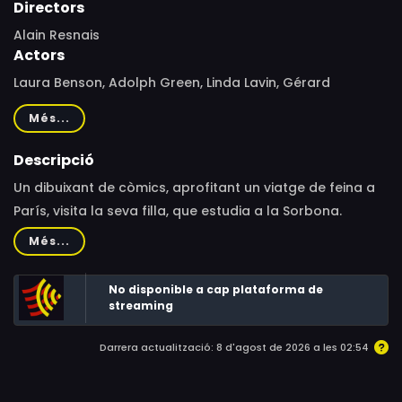
Directors
Alain Resnais
Actors
Laura Benson, Adolph Green, Linda Lavin, Gérard
Depardieu, Geraldine Chaplin, François-Eric Gendron,
Més...
Georges Fricker, John Ashton, Caroline Silhol, Micheline
Presle, Patrick Bonnel, Charlotte Bonnet, Isabelle Wolfe,
Descripció
Jean-Marc Cozic, Tony Dias, Guillaume Farny, Alain
Un dibuixant de còmics, aprofitant un viatge de feina a
Fromager, Peter Hudson, Raphaëline Goupilleau, Isabelle
París, visita la seva filla, que estudia a la Sorbona.
Habiague, Ludivine Sagnier, Jacques Le Servot, Agnès
Més...
Seelinger, Gisèle Soban, Anne Teyssèdre, Isabelle
Turpault, Michel Weinstadt, Abbes Zahmani, Lucienne
No disponible a cap plataforma de
Hamon, Catherine Arditi, Anne Roussel, Jean Champion,
streaming
Emmanuelle Chaulet, Pierre Decazes, Nicolas Trong,
Françoise Bertin
Darrera actualització: 8 d'agost de 2026 a les 02:54