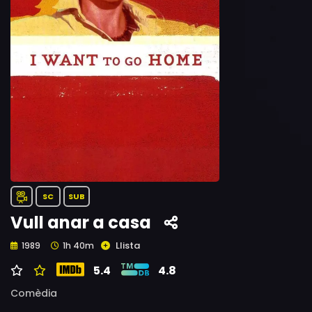
SC
SUB
Vull anar a casa
Llista
1989
1h 40m
5.4
4.8
Comèdia