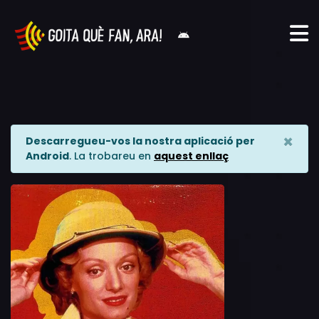
×
Descarregueu-vos la nostra aplicació per
Android
. La trobareu en
aquest enllaç