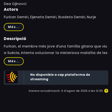
Dea Gjinovci
Actors
Furkan Demiri, Djeneta Demiri, Ibadeta Demiri, Nurje
Demiri, Muharrem Demiri, Resul Demiri, Elizabeth
Més...
Hultcrantz
Descripció
Furkan, el membre més jove d’una família gitana que viu
a Suècia, intenta solucionar la misteriosa malaltia de les
seves dues germanes. Ibadeta i Djeneta porten diversos
Més...
anys en estat de coma, víctimes del que s’ha anomenat
la «síndrome de la renúncia».
No disponible a cap plataforma de
streaming
Darrera actualització: 6 d'agost de 2026 a les 12:00