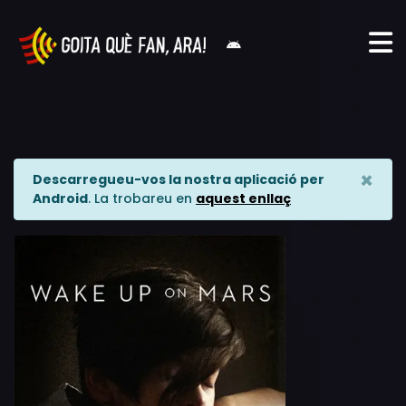
×
Descarregueu-vos la nostra aplicació per
Android
. La trobareu en
aquest enllaç