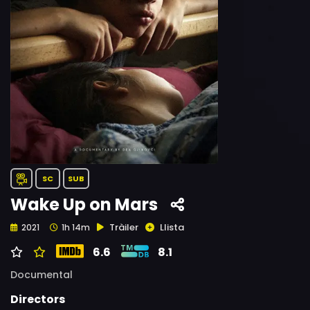
SC
SUB
Wake Up on Mars
Tràiler
Llista
2021
1h 14m
6.6
8.1
Documental
Directors