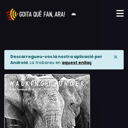
×
Descarregueu-vos la nostra aplicació per
Android
. La trobareu en
aquest enllaç