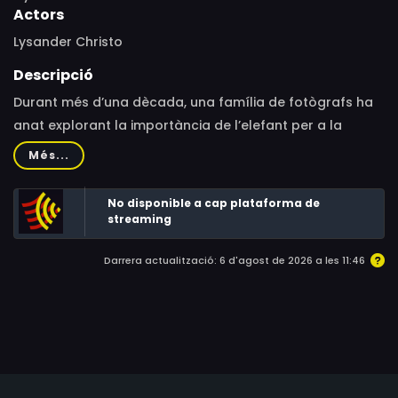
Actors
Lysander Christo
Descripció
Durant més d’una dècada, una família de fotògrafs ha
anat explorant la importància de l’elefant per a la
població de l’Àfrica, per a la vida salvatge i per al món
Més...
en general.
No disponible a cap plataforma de
streaming
Darrera actualització: 6 d'agost de 2026 a les 11:46