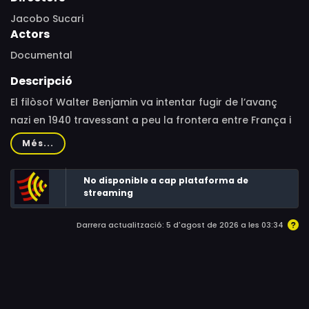
Jacobo Sucari
Actors
Documental
Descripció
El filòsof Walter Benjamin va intentar fugir de l’avanç
nazi en 1940 travessant a peu la frontera entre França i
Espanya. La seva fugida va acabar en suïcidi. La ruta
Més...
que va seguir entre Banyuls i Portbou ha estat batejada
des de llavors com el Camí de Walter Benjamin, i és
No disponible a cap plataforma de
recorreguda cada any per milers de pelegrins que
streaming
acudeixen aquí per a honrar la seva memòria i la de
Darrera actualització: 5 d'agost de 2026 a les 03:34
tots els exiliats.