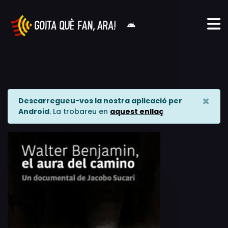
×
Descarregueu-vos la nostra aplicació per
Android
. La trobareu en
aquest enllaç