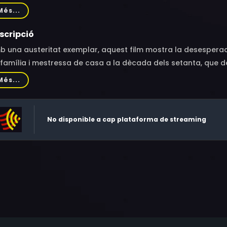
ches, Anthony Rotell, M.L. Kennedy, Gerald Grippo, Milton Git
Més...
nis, Charles Dosinan, Jack Ford, Rozamond Peck, Susan Clark,
te Richman, Ed Somavitch
scripció
 una austeritat exemplar, aquest film mostra la desesperac
família i mestressa de casa a la dècada dels setanta, que de
Més...
No disponible a cap plataforma de streaming