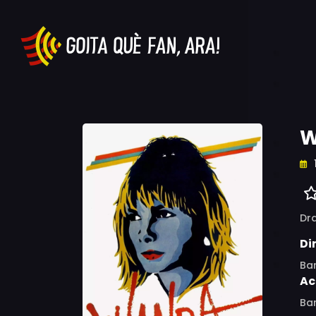
W
Dr
Di
Ba
Ac
Bar