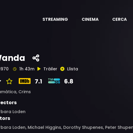
STREAMING
CINEMA
CERCA
anda
1970
1h 43m
Tràiler
Llista
7.1
6.8
amàtica,
Crims
rectors
rbara Loden
tors
bara Loden, Michael Higgins, Dorothy Shupenes, Peter Shupene