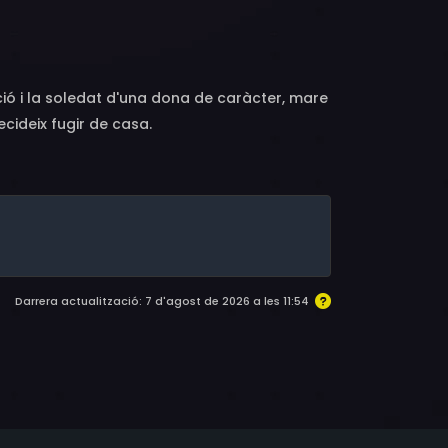
tleman, Lila Gittleman, Arnold Kanig, Joe
 Linda Clark, Bill Longworth, Frank Jourdano,
ió i la soledat d'una dona de caràcter, mare
cideix fugir de casa.
Darrera actualització: 7 d'agost de 2026 a les 11:54