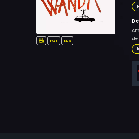
Mam
Den
Pe
De
Amb
de 
PG+
SUB