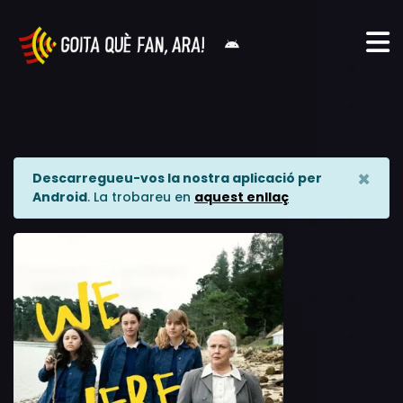
×
Descarregueu-vos la nostra aplicació per
Android
. La trobareu en
aquest enllaç