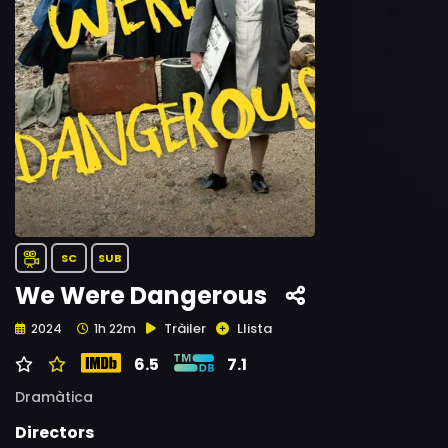
SC
SUB
We Were Dangerous
Tràiler
Llista
2024
1h 22m
6.5
7.1
Dramàtica
Directors