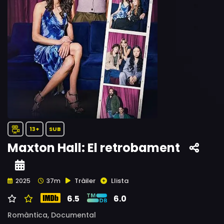
13+
SUB
Maxton Hall: El retrobament
Tràiler
Llista
2025
37m
6.5
6.0
Romàntica,
Documental