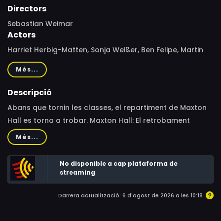
Directors
Sebastian Weimar
Actors
Harriet Herbig-Matten, Sonja Weißer, Ben Felipe, Martin
Neuhaus, Govinda Gabriel, Eli Riccardi, Andrea Guo,
Més...
Frederic Balonier, Runa Greiner, Justus Riesner, Damian
Hardung, Martin Schreier, Govinda Cholleti
Descripció
Abans que tornin les classes, el repartiment de Maxton
Hall es torna a trobar. Maxton Hall: El retrobament
reuneix el grup d'amics de l'exitosa primera temporada,
Més...
basada en el llibre supervendes de Mona Kasten. Tots
junts recorden el rodatge de la sèrie a l'emblemàtic
No disponible a cap plataforma de
castell de Marienburg i esperen amb il·lusió l'estrena de
streaming
la segona temporada.
Darrera actualització: 6 d'agost de 2026 a les 10:18