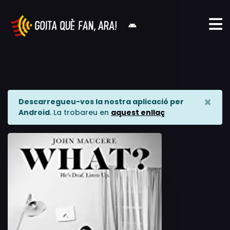
×
Descarregueu-vos la nostra aplicació per
Android
. La trobareu en
aquest enllaç