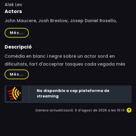
Alek Lev
Actors
John Maucere, Josh Breslow, Josep Daniel Rosello,
Marina Longares Eschrichs, Jeremy Guskin, Amber Zion,
Més...
Sheena Lyles, Keaton Talmadge
Descripció
Comèdia en blanc i negre sobre un actor sord en
dificultats, fart d'acceptar tasques cada vegada més
humiliants només per a aconseguir un paper, que
Més...
decideix prendre l'assumpte en les seves pròpies mans.
No disponible a cap plataforma de
streaming
Darrera actualització: 6 d'agost de 2026 a les 10:14