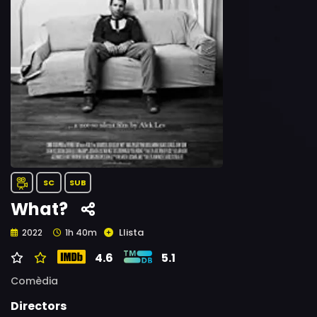
SC
SUB
What?
Llista
2022
1h 40m
4.6
5.1
Comèdia
Directors