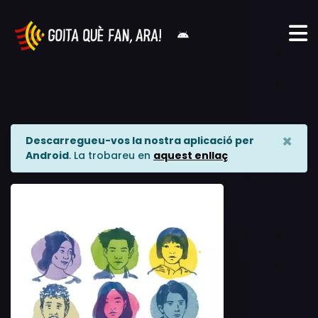
×
Descarregueu-vos la nostra aplicació per
Android
. La trobareu en
aquest enllaç