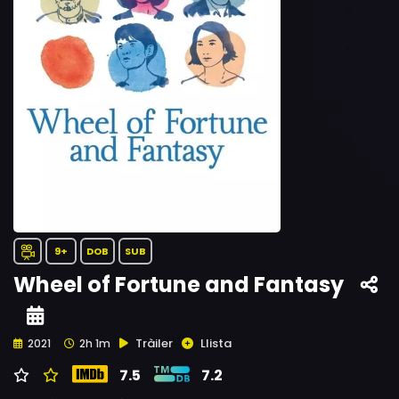
9+
DOB
SUB
Wheel of Fortune and Fantasy
Tràiler
Llista
2021
2h 1m
7.5
7.2