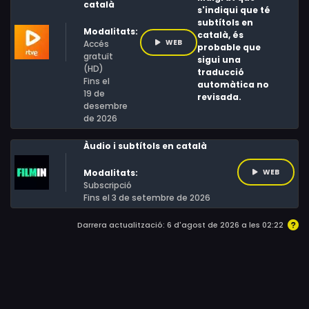
català
s'indiqui que té
femenins que tracen les trajectòries entre les seves
subtítols en
Modalitats:
eleccions i penediments. Un triangle amorós inesperat,
català, és
WEB
Accés
probable que
un parany de seducció fallida i una trobada que resulta
gratuït
sigui una
(HD)
d'un malentès.
traducció
Fins el
automàtica no
19 de
revisada.
desembre
de 2026
Àudio i subtítols en català
Modalitats:
WEB
Subscripció
Fins el 3 de setembre de 2026
Darrera actualització: 6 d'agost de 2026 a les 02:22