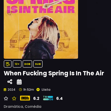
12+
DOB
SUB
When Fucking Spring Is In The Air
Llista
2024
1h 52m
6.2
6.4
Dramàtica,
Comèdia