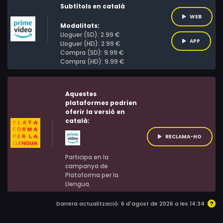
maduresa, en què la Kasia descobrirà que la seva
Subtítols en català
família no és, ni de bon tros, el que s’havia imaginat.
WEB
Modalitats:
Lloguer (SD): 2.99 €
APP
Lloguer (HD): 2.99 €
Compra (SD): 9.99 €
Compra (HD): 9.99 €
Aquestes
plataformes podrien
oferir la versió en
català:
RECLAMA-HO
Participa en la
campanya de
Plataforma per la
Llengua.
Darrera actualització: 6 d'agost de 2026 a les 14:34