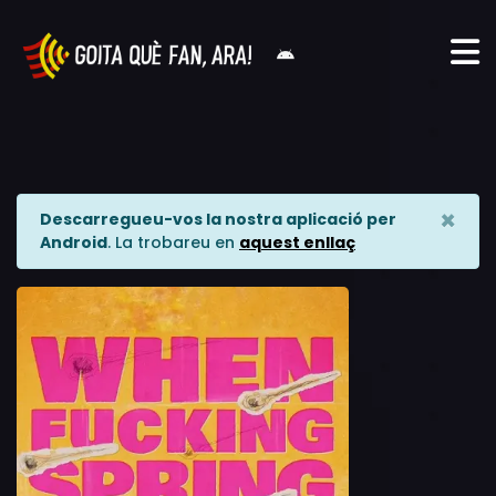
×
Descarregueu-vos la nostra aplicació per
Android
. La trobareu en
aquest enllaç