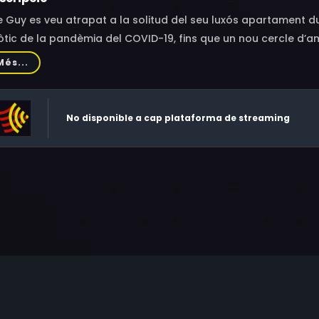
 Guy es veu atrapat a la solitud del seu luxós apartament 
tic de la pandèmia del COVID-19, fins que un nou cercle d’a
anitzant festes il·legals, coneix la Rose Marie, una treballado
Més...
n canvi de vida.
No disponible a cap plataforma de streaming