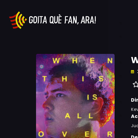
W
Di
Ke
Ac
Jua
De