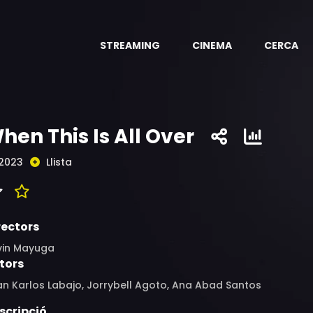
STREAMING
CINEMA
CERCA
hen This Is All Over
2023
Llista
rectors
vin Mayuga
tors
n Karlos Labajo, Jorrybell Agoto, Ana Abad Santos
scripció