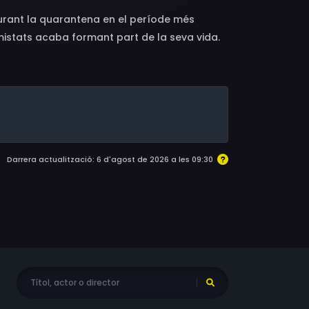
durant la quarantena en el període més
mistats acaba formant part de la seva vida.
ra del pis on resideix, que acaba sent la clau
Darrera actualització: 6 d'agost de 2026 a les 09:30