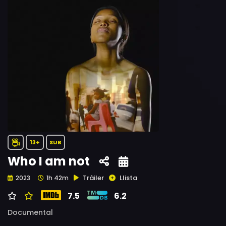
13+
SUB
Who I am not
Tràiler
Llista
2023
1h 42m
7.5
6.2
Documental