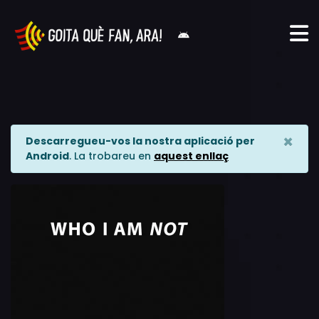
×
Descarregueu-vos la nostra aplicació per
Android
. La trobareu en
aquest enllaç