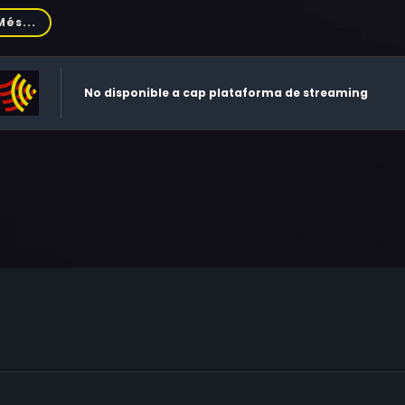
shall, Fred Stoller, M. Lynda Robinson, Peter Kovner, Charlie 
Més...
omas Towne, Maureen Stapleton, Michelle Hurd
No disponible a cap plataforma de streaming