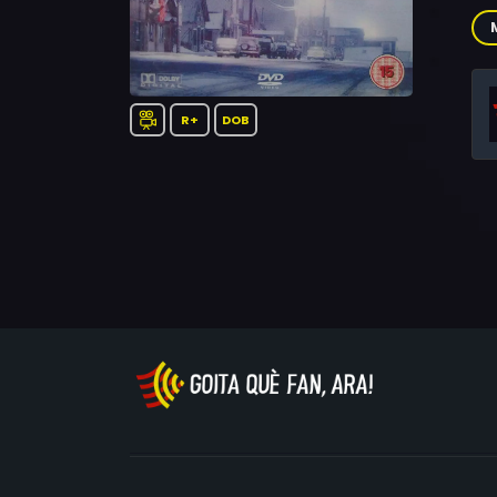
Mar
Th
R+
DOB