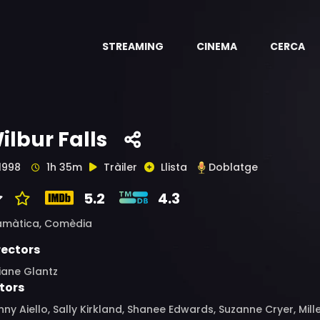
STREAMING
CINEMA
CERCA
ilbur Falls
1998
1h 35m
Tràiler
Llista
Doblatge
5.2
4.3
amàtica,
Comèdia
rectors
iane Glantz
tors
ny Aiello, Sally Kirkland, Shanee Edwards, Suzanne Cryer, Mil