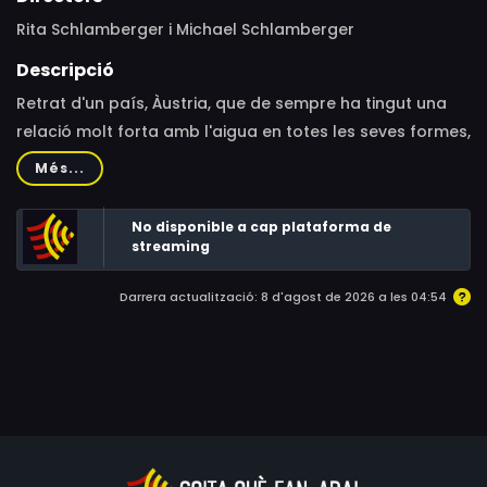
Rita Schlamberger i Michael Schlamberger
Descripció
Retrat d'un país, Àustria, que de sempre ha tingut una
relació molt forta amb l'aigua en totes les seves formes,
modelant tot el país. Geleres alpines, antics mars o
Més...
cabalosos rius han conformat un paisatge únic, hàbitat
d'icònics animals salvatges, com àligues, ossos o
No disponible a cap plataforma de
cérvols.
streaming
Darrera actualització: 8 d'agost de 2026 a les 04:54