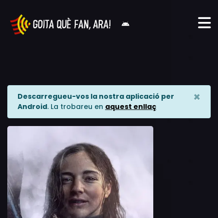
×
Descarregueu-vos la nostra aplicació per
Android
. La trobareu en
aquest enllaç