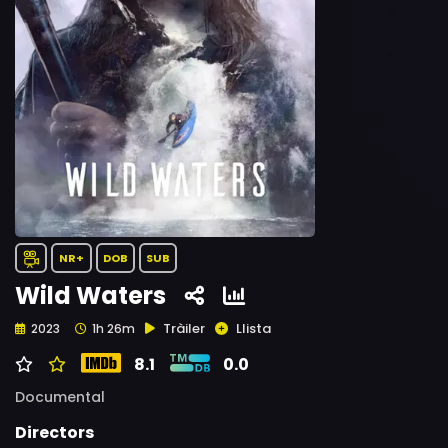
NR+
DOB
SUB
Wild Waters
Tràiler
Llista
2023
1h 26m
8.1
0.0
Documental
Directors