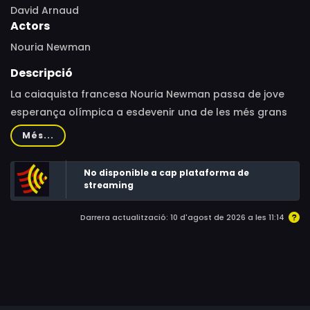
David Arnaud
Actors
Nouria Newman
Descripció
La caiaquista francesa Nouria Newman passa de jove
esperança olímpica a esdevenir una de les més grans
especialistes de caiac de tots els temps. Després del
Més...
descens de les aigües d’alguns dels rius més difícils del
món, es prepara per ser la primera dona a saltar una
No disponible a cap plataforma de
cascada de trenta metres. Una lluita per trobar el seu
streaming
propi camí.
Darrera actualització: 10 d'agost de 2026 a les 11:14