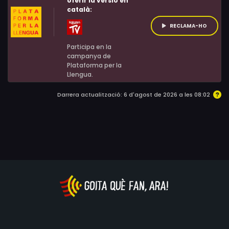
oferir la versió en
Holasek, Sally-Anne Hunt, Ava Justin, Andrew Stecker,
català:
Kirsten Gregerson, Michael J. Stalmer
RECLAMA-HO
Participa en la
campanya de
Plataforma per la
Llengua.
Darrera actualització: 6 d'agost de 2026 a les 08:02