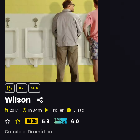
R+
SUB
Wilson
Tràiler
Llista
2017
1h 34m
5.9
6.0
Comèdia,
Dramàtica