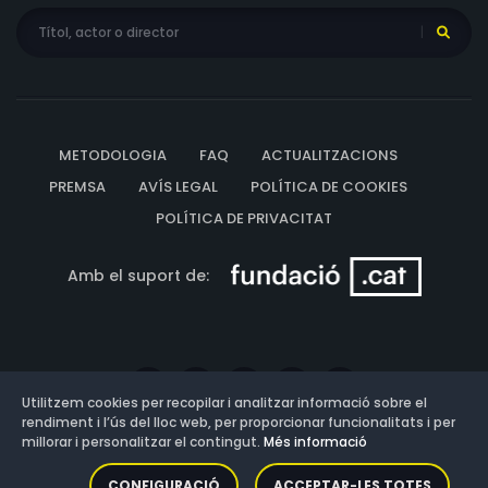
METODOLOGIA
FAQ
ACTUALITZACIONS
PREMSA
AVÍS LEGAL
POLÍTICA DE COOKIES
POLÍTICA DE PRIVACITAT
Amb el suport de:
Utilitzem cookies per recopilar i analitzar informació sobre el
rendiment i l’ús del lloc web, per proporcionar funcionalitats i per
millorar i personalitzar el contingut.
Més informació
Versió: 3.13.0.202607011342
CONFIGURACIÓ
ACCEPTAR-LES TOTES