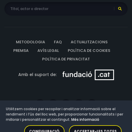
METODOLOGIA
FAQ
ACTUALITZACIONS
PREMSA
AVÍS LEGAL
POLÍTICA DE COOKIES
POLÍTICA DE PRIVACITAT
Amb el suport de:
Utilitzem cookies per recopilar i analitzar informació sobre el
rendiment i l’ús del lloc web, per proporcionar funcionalitats i per
millorar i personalitzar el contingut.
Més informació
Versió: 3.13.0.202607011342
CONFIGURACIÓ
ACCEPTAR-LES TOTES