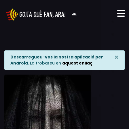
×
Descarregueu-vos la nostra aplicació per
Android
. La trobareu en
aquest enllaç