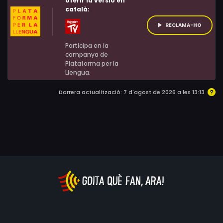
oferir la versió en
Embry, Jeffrey W. Jenkins, Dawayne Jordan, Jeff Lipary,
català:
Homero Lopez, Marcus Orelias
RECLAMA-HO
Participa en la
campanya de
Plataforma per la
Llengua.
Darrera actualització: 7 d'agost de 2026 a les 13:13