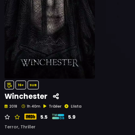
16+
SUB
Winchester
Tràiler
Llista
2018
1h 40m
5.5
5.9
Terror,
Thriller