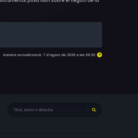
El documental posa llum sobre el negoci de la
ambé coneixerà vins i varietats de raïm
Darrera actualització: 7 d'agost de 2026 a les 09:20