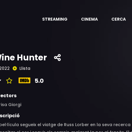
STREAMING
CINEMA
CERCA
ine Hunter
2022
Llista
5.0
rectors
isa Giorgi
scripció
pel·lícula segueix el viatge de Russ Lorber en la seva recerca de