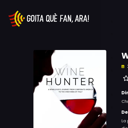
W
Di
Chr
De
La 