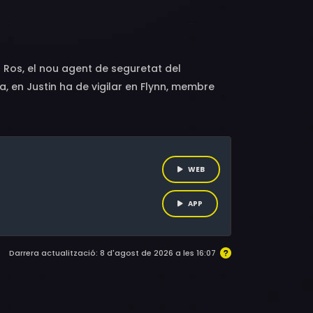
, Larken Woodward, Faith Stowers, Brad
n Ros, el nou agent de seguretat del
, en Justin ha de vigilar en Flynn, membre
 com sigui. Però quan un equip SWAT arriba a
criminal directament per salvar-li la vida.
osa que posa en perill la vida d'en Shane i en
WEB
APP
Darrera actualització: 8 d'agost de 2026 a les 16:07