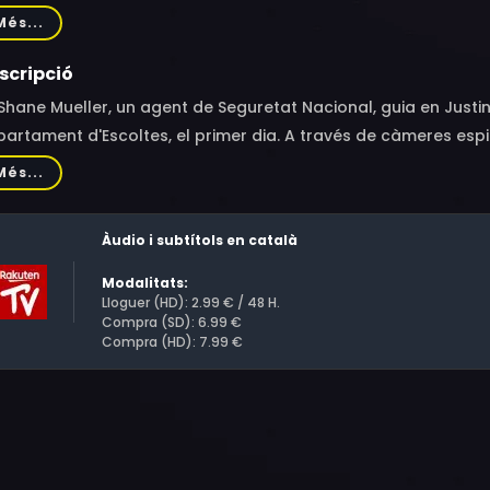
lkerson, Adam Huel Potter, Amber Townsend, John D. Hickman
Més...
tun, Sarah Schueler, Bradford Norris
scripció
Shane Mueller, un agent de Seguretat Nacional, guia en Justi
artament d'Escoltes, el primer dia. A través de càmeres espia
n cartell de contraban d'armes, i mantenir-lo amb vida sigui
Més...
casa d'en Flynn, en Justin trenca les regles i contacta amb el 
ò aviat, uns homes armats irrompen al centre de vigilància, c
Àudio i subtítols en català
tin.
Modalitats:
Lloguer (HD): 2.99 € / 48 H.
Compra (SD): 6.99 €
Compra (HD): 7.99 €