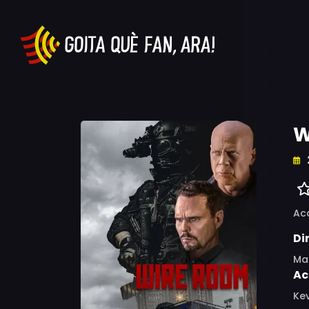
W
Ac
Di
Ma
Ac
Kev