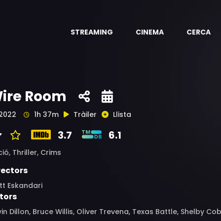
STREAMING
CINEMA
CERCA
ire Room
2022
1h 37m
Tràiler
Llista
3.7
6.1
ció,
Thriller,
Crims
rectors
tt Eskandari
tors
in Dillon, Bruce Willis, Oliver Trevena, Texas Battle, Shelb