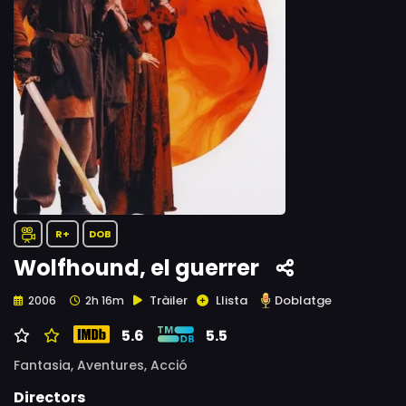
R+
DOB
Wolfhound, el guerrer
Tràiler
Llista
Doblatge
2006
2h 16m
5.6
5.5
Fantasia,
Aventures,
Acció
Directors