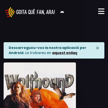
×
Descarregueu-vos la nostra aplicació per
Android
. La trobareu en
aquest enllaç