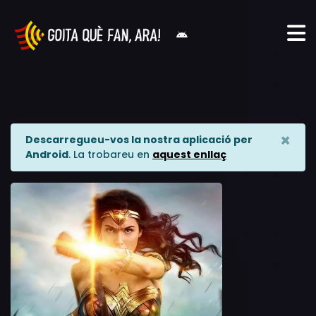
×
Descarregueu-vos la nostra aplicació per
Android
. La trobareu en
aquest enllaç