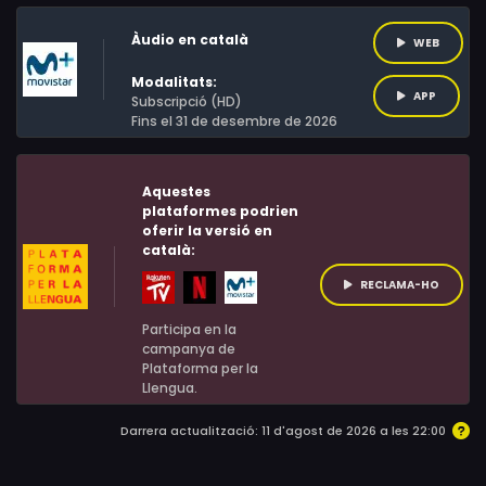
Àudio en català
WEB
Modalitats:
APP
Subscripció (HD)
Fins el 31 de desembre de 2026
Aquestes
plataformes podrien
oferir la versió en
català:
RECLAMA-HO
Participa en la
campanya de
Plataforma per la
Llengua.
Darrera actualització: 11 d'agost de 2026 a les 22:00