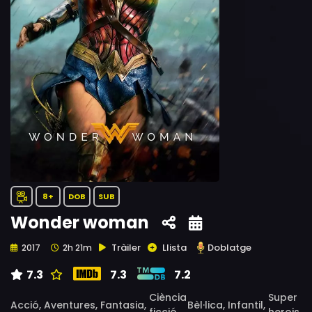
8+
DOB
SUB
Wonder woman
Tràiler
Llista
Doblatge
2017
2h 21m
7.3
7.3
7.2
Ciència
Super
Acció,
Aventures,
Fantasia,
Bèl·lica,
Infantil,