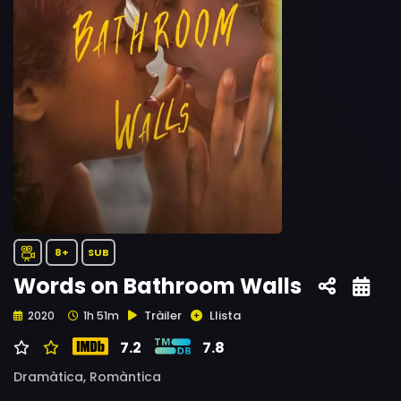
8+
SUB
Words on Bathroom Walls
Tràiler
Llista
2020
1h 51m
7.2
7.8
Dramàtica,
Romàntica