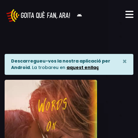
×
Descarregueu-vos la nostra aplicació per
Android
. La trobareu en
aquest enllaç