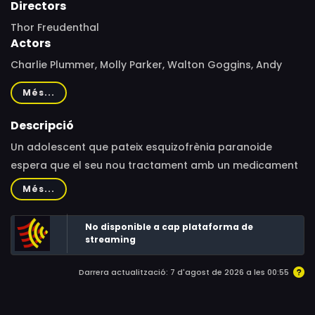
Directors
Thor Freudenthal
Actors
Charlie Plummer, Molly Parker, Walton Goggins, Andy
García, Taylor Russell, AnnaSophia Robb, Beth Grant,
Més...
Devon Bostick, Lobo Sebastian, Aaron Dominguez,
Reinaldo Faberlle, Jeris Donovan, Iain Tucker, Sean
Descripció
Michael Weber, Drew Scheid, Anthony J. Police, Ellie
Un adolescent que pateix esquizofrènia paranoide
Dusek, Blaque Fowler, Cruz Abelita, Evan Whitten, Shea
espera que el seu nou tractament amb un medicament
Brianne Wixson, Pam Smith, Justin Matthew Smith,
experimental li permeti portar una vida normal.
Més...
Veronica Russell
No disponible a cap plataforma de
streaming
Darrera actualització: 7 d'agost de 2026 a les 00:55