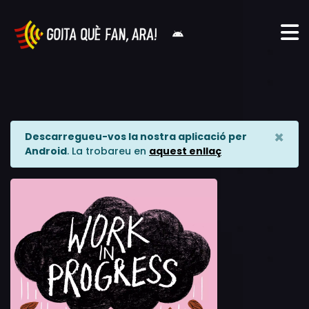
×
Descarregueu-vos la nostra aplicació per
Android
. La trobareu en
aquest enllaç