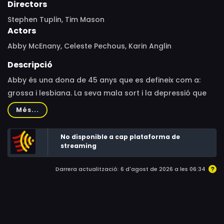
Directors
Stephen Tuplin, Tim Mason
Actors
Abby McEnany, Celeste Pechous, Karin Anglin
Descripció
Abby és una dona de 45 anys que es defineix com a:
grossa i lesbiana. La seva mala sort i la depressió que
pateix, la porten cap a una relació de parella
Més...
transgènere que transforma la seva vida
completament.
No disponible a cap plataforma de
streaming
Darrera actualització: 6 d'agost de 2026 a les 06:34