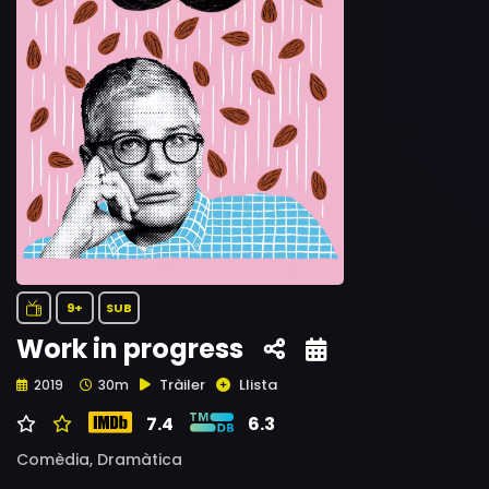
9+
SUB
Work in progress
Tràiler
Llista
2019
30m
7.4
6.3
Comèdia,
Dramàtica