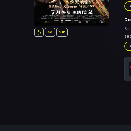
Fo
De
Som
SC
SUB
sec