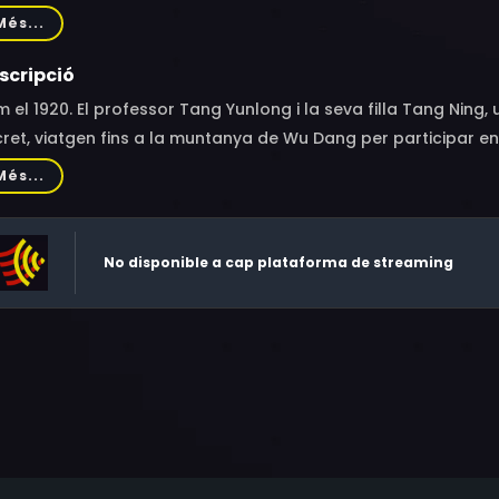
ng Ping, Shaun Tam Chun-Yin, Zhou Yang
Més...
scripció
 el 1920. El professor Tang Yunlong i la seva filla Tang Ni
ret, viatgen fins a la muntanya de Wu Dang per participar en 
Més...
No disponible a cap plataforma de streaming