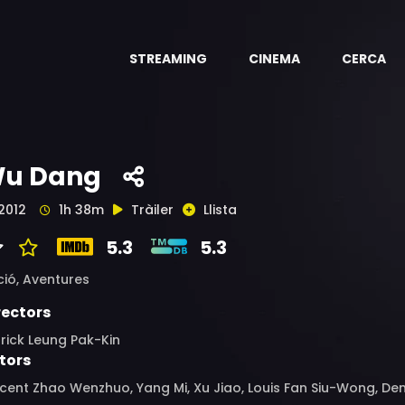
STREAMING
CINEMA
CERCA
u Dang
2012
1h 38m
Tràiler
Llista
5.3
5.3
ció,
Aventures
rectors
rick Leung Pak-Kin
tors
cent Zhao Wenzhuo, Yang Mi, Xu Jiao, Louis Fan Siu-Wong, De