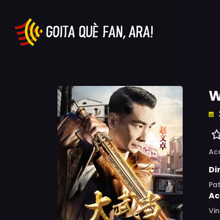
W
Ac
Di
Pat
Ac
Vin