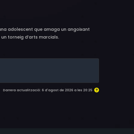
ng, una adolescent que amaga un angoixant
un torneig d’arts marcials.
Darrera actualització: 6 d'agost de 2026 a les 20:25