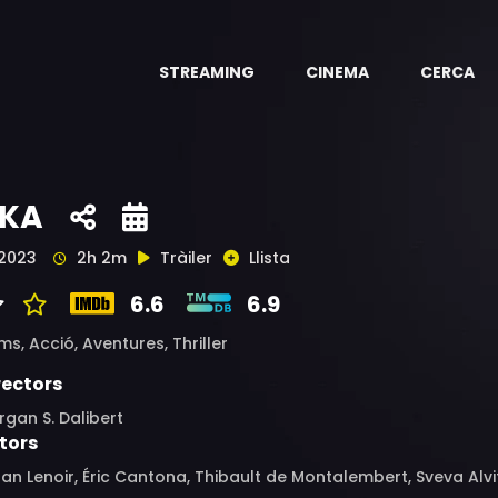
STREAMING
CINEMA
CERCA
KA
2023
2h 2m
Tràiler
Llista
6.6
6.9
ims,
Acció,
Aventures,
Thriller
rectors
gan S. Dalibert
tors
an Lenoir, Éric Cantona, Thibault de Montalembert, Sveva Alvit