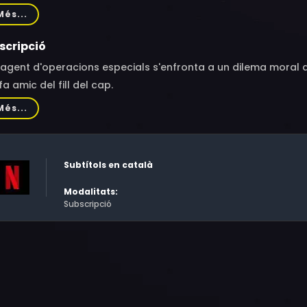
ne, Philippe Résimont, Nathalie Odzierejko, Vincent Heneine, S
Més...
 Chabbat, Jamel Elgharbi, Soufiane Hafraoui, Sébastien Lalan
khadra, Sofiane Semachi, Françoise Lenoir, Tibor Audinos, Sul
scripció
r Kovalsky, Julien Buchy, Zaire Souchi, Kelian Maréchaux, Saï
agent d'operacions especials s'enfronta a un dilema moral qua
de Lepape, Hugues Dago, Axelle Bossard, Charles Valter
fa amic del fill del cap.
Més...
Subtítols en català
Modalitats:
Subscripció