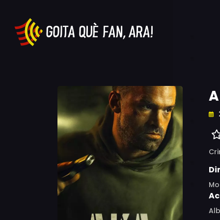
A
Cr
Di
Mor
Ac
Alb