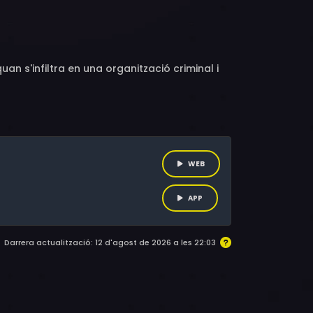
teve Tientcheu, Constantin Vidal, Hugo Dillon,
ne, Sophie Ricci, Klaudia Zhegu, Karim
tan Ulutaş, David Beaulieu, Hedi Bouchenafa,
d Benchnafa, Antonio Lanciano, Georgi Jivkovv,
n s'infiltra en una organització criminal i
WEB
APP
Darrera actualització: 12 d'agost de 2026 a les 22:03