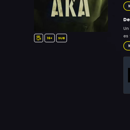
Lay
Noé
Bel
De
Igo
Un 
Au
es 
16+
SUB