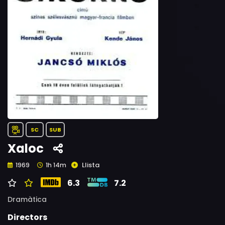
SC
SUB
Xaloc
Llista
1969
1h 14m
6.3
7.2
Dramàtica
Directors