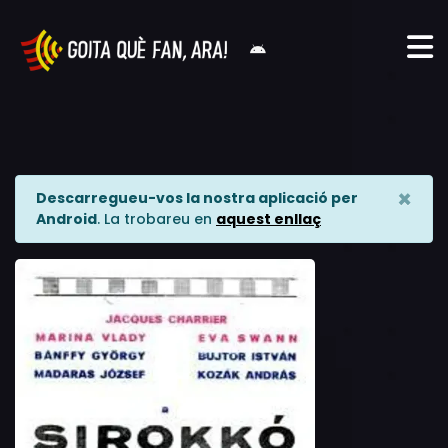
×
Descarregueu-vos la nostra aplicació per
Android
. La trobareu en
aquest enllaç