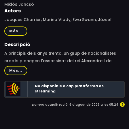
Miklós Jancsó
Actors
Jacques Charrier, Marina Vlady, Ewa Swann, József
Madaras, István Bujtor, Philippe March, Pascal Aubier,
Més...
András Kozák, Françoise Prévost
Descripció
A principis dels anys trenta, un grup de nacionalistes
croats planegen l'assassinat del rei Alexandre I de
Iugoslàvia. Un dels integrants del grup té una tendència
Més...
irrefrenable a conservar la seva autonomia d'acció i
d'expressió, malgrat que comparteix els objectius del
No disponible a cap plataforma de
moviment.
streaming
Darrera actualització: 6 d'agost de 2026 a les 05:24