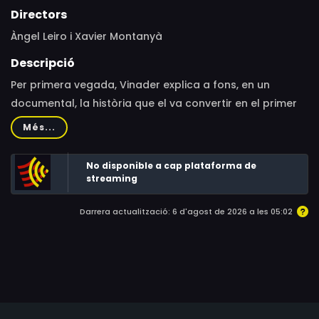
Directors
Àngel Leiro i Xavier Montanyà
Descripció
Per primera vegada, Vinader explica a fons, en un
documental, la història que el va convertir en el primer
periodista exiliat i pres de la democràcia, als anys 80.
Més...
No disponible a cap plataforma de
streaming
Darrera actualització: 6 d'agost de 2026 a les 05:02