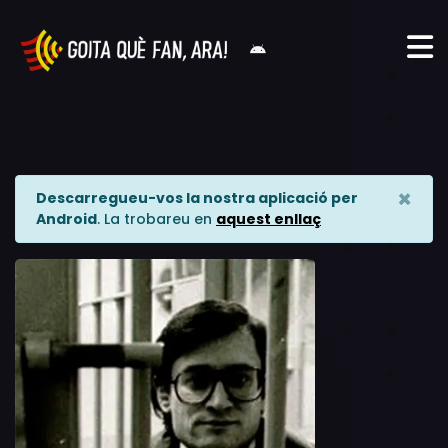
×
Descarregueu-vos la nostra aplicació per
Android
. La trobareu en
aquest enllaç