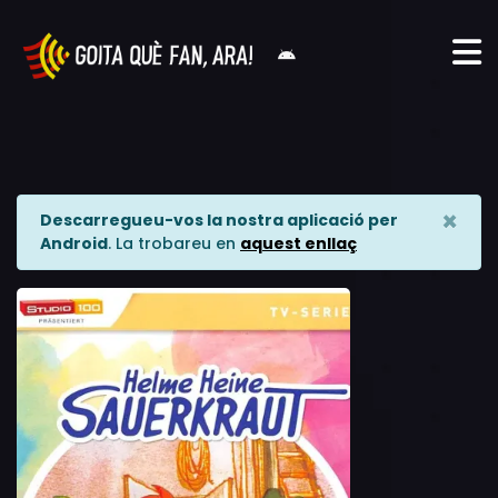
×
Descarregueu-vos la nostra aplicació per
Android
. La trobareu en
aquest enllaç