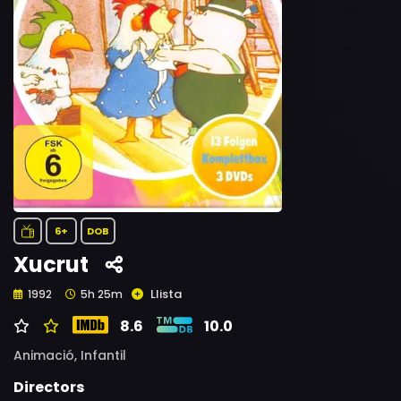
6+
DOB
Xucrut
Llista
1992
5h 25m
8.6
10.0
Animació,
Infantil
Directors