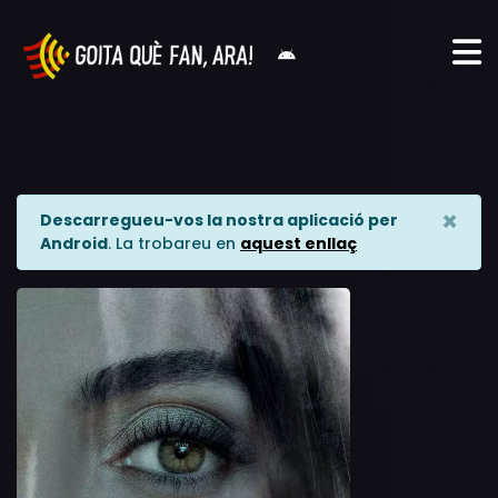
×
Descarregueu-vos la nostra aplicació per
Android
. La trobareu en
aquest enllaç