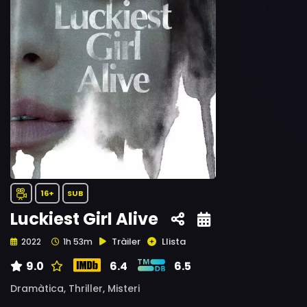
16+
SUB
Luckiest Girl Alive
Tràiler
Llista
2022
1h 53m
9.0
6.4
6.5
Dramàtica,
Thriller,
Misteri