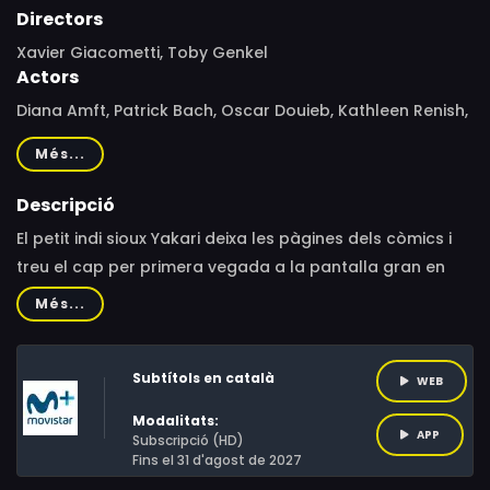
Directors
Xavier Giacometti, Toby Genkel
Actors
Diana Amft, Patrick Bach, Oscar Douieb, Kathleen Renish,
Hans Sigl, Tom Trouffier
Més...
Descripció
El petit indi sioux Yakari deixa les pàgines dels còmics i
treu el cap per primera vegada a la pantalla gran en
una divertida aventura familiar que ensenya als nens (i
Més...
no tan nens) a respectar i cuidar de la naturalesa. Creat
per Job (guionista) i Derib (il·lustrador), el nen sioux
Subtítols en català
Yakari és el protagonista d'una de les sèries de la
WEB
'bande dessinée' (còmics francòfons) de l'Oest més
Modalitats:
conegudes a tot el món. Traduïda a 17 idiomes i editada
APP
Subscripció (HD)
Fins el 31 d'agost de 2027
des de 1973 a França i des de 1979 a Espanya, ja havia