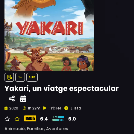
1+
SUB
Yakari, un viatge espectacular
Tràiler
Llista
2020
1h 22m
6.4
6.0
Animació,
Familiar,
Aventures