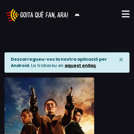
×
Descarregueu-vos la nostra aplicació per
Android
. La trobareu en
aquest enllaç