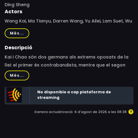
Ding Sheng
Actors
Wang Kai, Ma Tianyu, Darren Wang, Yu Ailei, Lam Suet, Wu
Yue, Li Meng, Zhang Yishang, Jiang Peiyao, Shi Liang, Yûta
Més...
Nakano, Sang Ping, Han Feixing, Eric Tsang Chi-Wai, Ding
Sheng, Ning Hao, Li Mincheng
Descripció
Kai i Chao són dos germans als extrems oposats de la
llei: el primer és contrabandista, mentre que el segon
s'està treballant una carrera prometedora al cos de
Més...
policia.
No disponible a cap plataforma de
streaming
Darrera actualització: 6 d'agost de 2026 a les 08:38