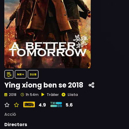
NR+
SUB
Ying xiong ben se 2018
Tràiler
Llista
2018
1h 54m
4.9
5.6
Acció
Directors