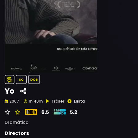
SC
DOB
Yo
Tràiler
Llista
2007
1h 40m
6.5
5.2
Dramàtica
Directors