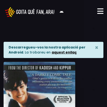
×
Descarregueu-vos la nostra aplicació per
Android
. La trobareu en
aquest enllaç