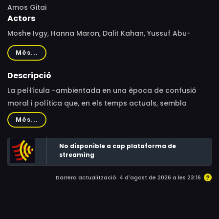
Amos Gitai
Actors
Moshe Ivgy, Hanna Maron, Dalit Kahan, Yussuf Abu-
Warda, Nataly Attiya, Anne Petit-Lagrange, Samuel
Més...
Calderon, Gassan Abbas, Keren Mor, Irit Gidron, David
Cohen
Descripció
La pel·lícula -ambientada en una època de confusió
moral i política que, en els temps actuals, sembla
gairebé idíl·lica- està estructurada per un seguit de
Més...
petits dilemes que tenen com a teló de fons un
marasme molt més gran: cap a on es dirigeix el país?
No disponible a cap plataforma de
streaming
Darrera actualització: 4 d'agost de 2026 a les 23:16