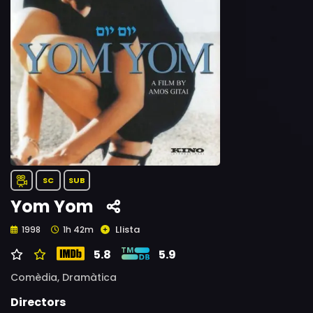
SC
SUB
Yom Yom
Llista
1998
1h 42m
5.8
5.9
Comèdia,
Dramàtica
Directors