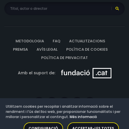
METODOLOGIA
FAQ
ACTUALITZACIONS
PREMSA
AVÍS LEGAL
POLÍTICA DE COOKIES
POLÍTICA DE PRIVACITAT
Amb el suport de:
Utilitzem cookies per recopilar i analitzar informació sobre el
rendiment i l’ús del lloc web, per proporcionar funcionalitats i per
millorar i personalitzar el contingut.
Més informació
Versió: 3.13.0.202607011342
CONFIGURACIÓ
ACCEPTAR-LES TOTES