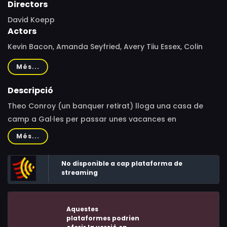
Directors
David Koepp
Actors
Kevin Bacon, Amanda Seyfried, Avery Tiiu Essex, Colin
Blumenau, Lowri Ann Richards, Eli Powers
Més...
Descripció
Theo Conroy (un banquer retirat) lloga una casa de
camp a Gal·les per passar unes vacances en
companyia de la seva esposa Susanna i de la seva
Més...
petita filla Ella. De sobte, la família experimenta estranys
fenòmens que els posen en perill.
No disponible a cap plataforma de
streaming
Aquestes
plataformes podrien