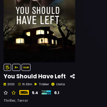
9+
SUB
You Should Have Left
Tràiler
Llista
2020
1h 33m
5.4
6.1
Thriller,
Terror