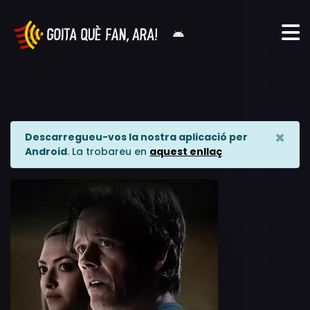
×
Descarregueu-vos la nostra aplicació per
Android
. La trobareu en
aquest enllaç