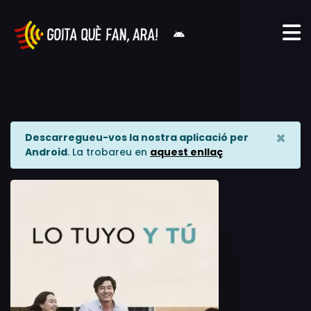
×
Descarregueu-vos la nostra aplicació per
Android
. La trobareu en
aquest enllaç