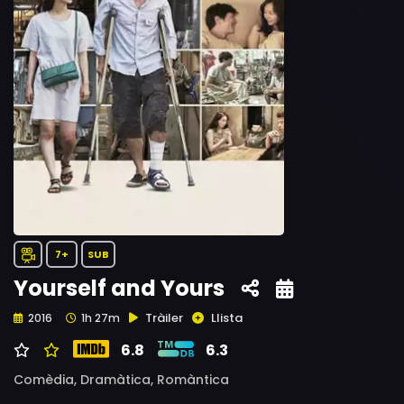
7+
SUB
Yourself and Yours
Tràiler
Llista
2016
1h 27m
6.8
6.3
Comèdia,
Dramàtica,
Romàntica