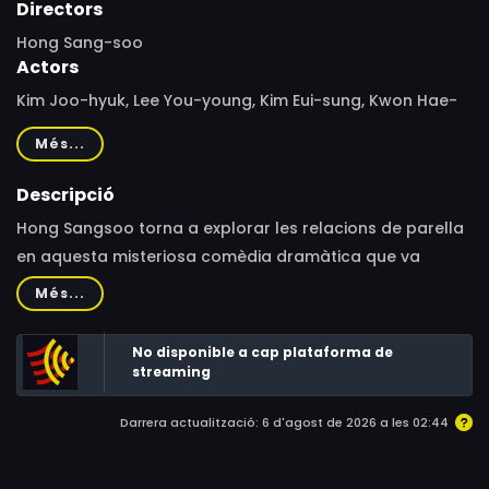
Directors
Hong Sang-soo
Actors
Kim Joo-hyuk, Lee You-young, Kim Eui-sung, Kwon Hae-
hyo, Yu Jun-sang, Bek Hyun-jin, Gong Min-jeung
Més...
Descripció
Hong Sangsoo torna a explorar les relacions de parella
en aquesta misteriosa comèdia dramàtica que va
aconseguir el Premi al Millor Director al Festival de Sant
Més...
Sebastià. Una nit, el Youngsoo i la seva xicota Minjung
discuteixen pel suposat flirteig de la noia amb un
No disponible a cap plataforma de
desconegut, i ella acaba marxant de casa. A l'endemà
streaming
el Youngsoo vaga pels carrers amb l'esperança de
Darrera actualització: 6 d'agost de 2026 a les 02:44
trobar-la. Mentrestant, la Minjung (o una noia idèntica a
ella) té cites amb diferents homes que diuen conèixer-la