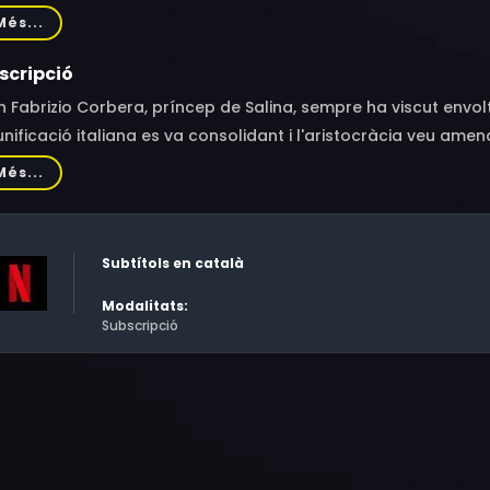
oni, Greta Esposito
Més...
scripció
 Fabrizio Corbera, príncep de Salina, sempre ha viscut envolt
unificació italiana es va consolidant i l'aristocràcia veu ame
futur de la família corre perill. Per evitar-ho, ha de forjar n
Més...
s principis.
Subtítols en català
Modalitats:
Subscripció