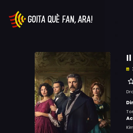
I
Dr
Di
To
Ac
Kim