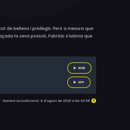
at de bellesa i privilegis. Però a mesura que
naçada la seva posició, Fabrizio s'adona que
oves aliances que posaran a prova tots els
WEB
APP
Darrera actualització: 6 d'agost de 2026 a les 02:08