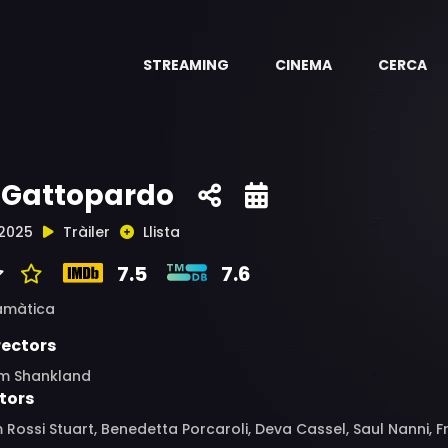
STREAMING
CINEMA
CERCA
l Gattopardo
2025
Tràiler
Llista
7.5
7.6
amàtica
rectors
m Shankland
tors
 Rossi Stuart, Benedetta Porcaroli, Deva Cassel, Saul Nanni, F