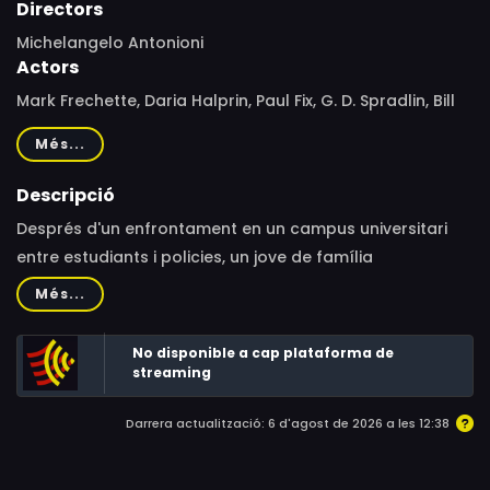
Directors
Michelangelo Antonioni
Actors
Mark Frechette, Daria Halprin, Paul Fix, G. D. Spradlin, Bill
Garaway, Kathleen Cleaver, Rod Taylor, Martin
Més...
Abrahams, Michael L. Davis, Lee Duncan, George Dunn,
Dennis Falt, Harrison Ford, Jim Goldrup, Norman
Descripció
Grabowski, Philip Baker Hall, Bill Hickman, Kenner G.
Després d'un enfrontament en un campus universitari
Kemp, Peter Lake, Wesley Lau, Cec Linder, Boyd 'Red'
entre estudiants i policies, un jove de família
Morgan, Bruce Neckels, Tom Steele, William Watson,
acomodada, que ha matat un agent, després de robar
Més...
Johnny Wilson, Jeff Zinn
una avioneta fuig amb un company al desert d'Arizona.
Allà es troba casualment amb una noia que treballa per
No disponible a cap plataforma de
a un advocat, que dirigeix ​​un projecte immobiliari
streaming
important.
Darrera actualització: 6 d'agost de 2026 a les 12:38