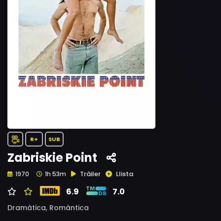
R+
SUB
Zabriskie Point
Tràiler
Llista
1970
1h 53m
6.9
7.0
Dramàtica,
Romàntica