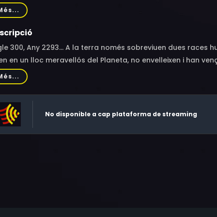
an, Jessica Swift, Bairbre Dowling, Christopher Casson, Reg
Més...
orman, Telsche Boorman, David de Keyser
scripció
le 300, Any 2293... A la terra només sobreviuen dues races hu
en en un lloc meravellós del Planeta, no envelleixen i han ven
ns de privacions, són els supervivents d'un món corromput i 
Més...
ui veneren. Zardoz elegeix uns quants homes, els entrega arme
a raça. Zed, un dels exterminadors elegit per Zardoz, provocar
tex, zona privilegiada dels Immortals.
No disponible a cap plataforma de streaming