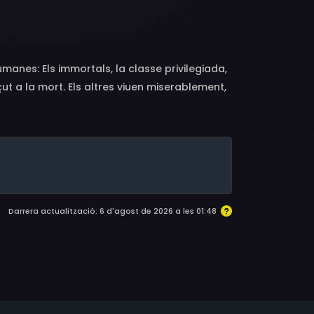
inald Jarman, John Boorman, Katrine
manes: Els immortals, la classe privilegiada,
çut a la mort. Els altres viuen miserablement,
desolador i només confien en Zardoz, el Déu
s i els instrueix per defensar els drets de la
à un terrible conflicte en voler envair el
Darrera actualització: 6 d'agost de 2026 a les 01:48