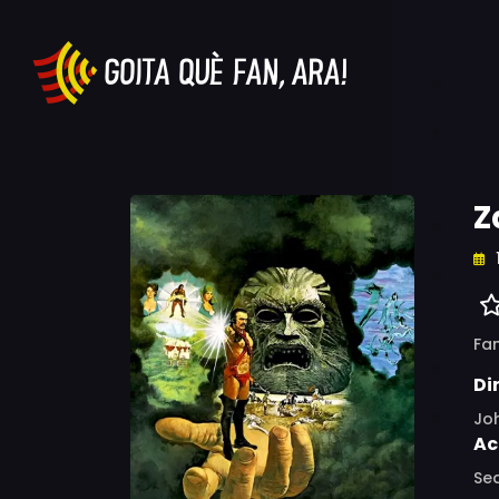
Z
Fa
Di
Jo
Ac
Sea