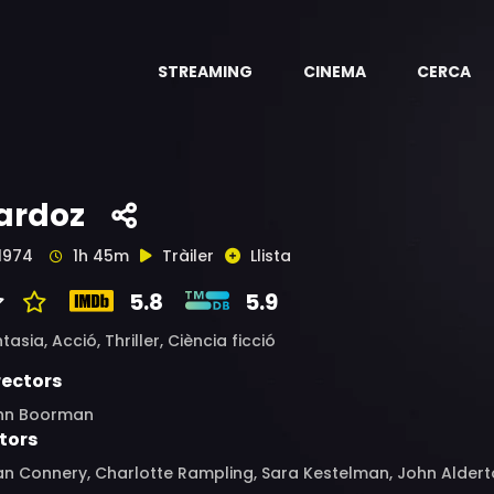
STREAMING
CINEMA
CERCA
ardoz
1974
1h 45m
Tràiler
Llista
5.8
5.9
ntasia,
Acció,
Thriller,
Ciència ficció
rectors
hn Boorman
tors
n Connery, Charlotte Rampling, Sara Kestelman, John Alderto