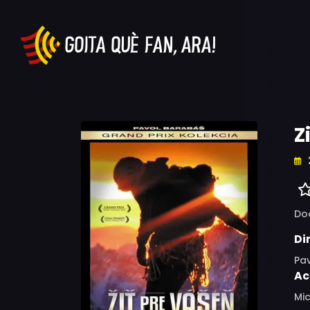
Z
Do
Di
Pa
Ac
Mic