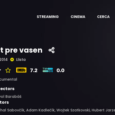
STREAMING
CINEMA
CERCA
it pre vasen
2014
Llista
7.2
0.0
cumental
rectors
vol Barabáš
tors
hal Sabovčík, Adam Kadlečík, Wojtek Szatkovski, Hubert Jar