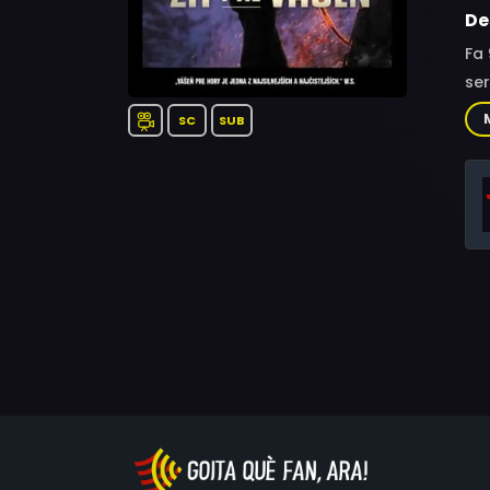
De
Fa 
ser
SC
SUB