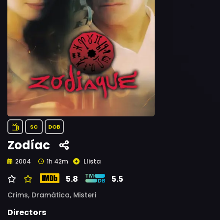
SC
DOB
Zodíac
Llista
2004
1h 42m
5.8
5.5
Crims,
Dramàtica,
Misteri
Directors