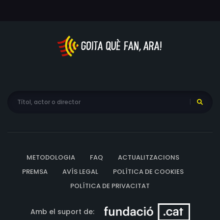
família del seu pare. La sèrie té dosis d'intriga, suspens,
amor, odi? Cada personatge amaga un vessant fosc, i
tots són sospitosos en un moment o altre. Des que
l'Esther torna dels Estats Units, els assassinats es van
succeint. Gabriel Saint-André, el patriarca, amaga grans
secrets, i els membres de la família, fills, filles, gendres i
joves... tothom té raons per venjar-se. Entre ells hi ha
l'estrany parent Gildas de Chabannes, arruïnat per
culpa de Saint-André; però també la Grace, la mare de
l'Esther, que va haver de tenir cura de la seva filla tota
sola, sense cap ajuda. Amb la col·laboració del
comissari Antoine Keller, que també està enemistat amb
METODOLOGIA
FAQ
ACTUALITZACIONS
la família Saint-André, l'Esther intentarà desxifrar les
PREMSA
AVÍS LEGAL
POLÍTICA DE COOKIES
claus de l'assassí, gran aficionat a l'esoterisme i
POLÍTICA DE PRIVACITAT
l'astrologia, que envia els seus missatges a l'Esther
acompanyats d'un dibuix del zodíac. Els textos que
Amb el suport de:
anuncien els seus crims s'inspiren en les profecies de