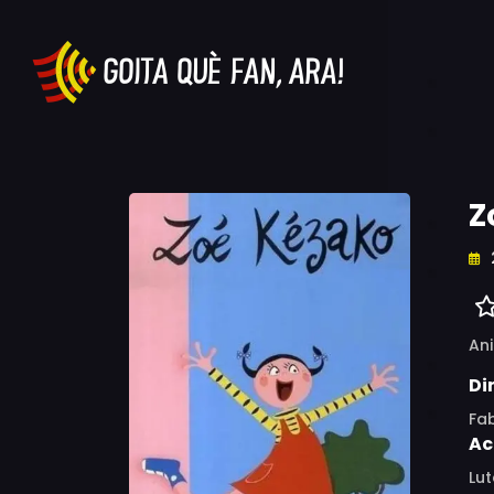
Z
An
Di
Fab
Ac
Lu