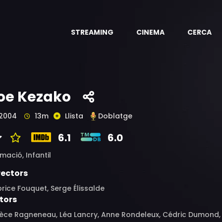
STREAMING
CINEMA
CERCA
oe Kezako
2004
13m
Llista
Doblatge
6.1
6.0
imació,
Infantil
rectors
rice Fouquet, Serge Élissalde
tors
tèce Ragneneau, Léa Lancry, Anne Rondeleux, Cédric Dumond,