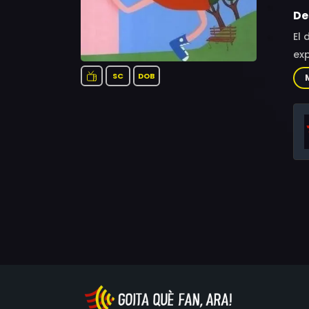
De
El 
exp
SC
DOB