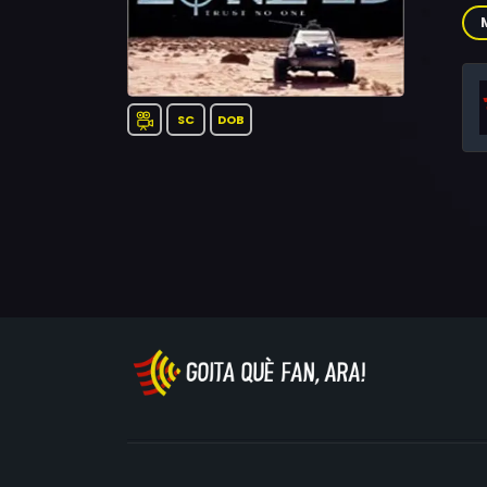
Wil
Tre
Jer
SC
DOB