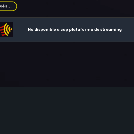
ton, Richard Aspel, Bruno Stepnell, David Tredinnick, Terry Carte
Més...
vor Welsh, Chris Kemp, Marcus Lovett, Jack Finsterer, James
ome Pride, Paul Moder, Annika Glac, Nadja Kostich, Marg Do
No disponible a cap plataforma de streaming