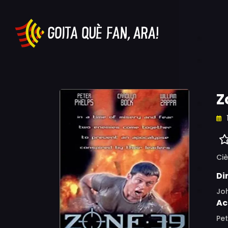
Z
Ciè
Di
Joh
Ac
Pet