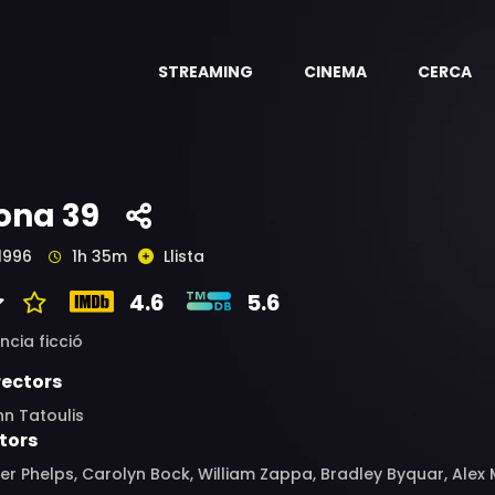
STREAMING
CINEMA
CERCA
ona 39
1996
1h 35m
Llista
4.6
5.6
ncia ficció
rectors
n Tatoulis
tors
er Phelps, Carolyn Bock, William Zappa, Bradley Byquar, Alex 