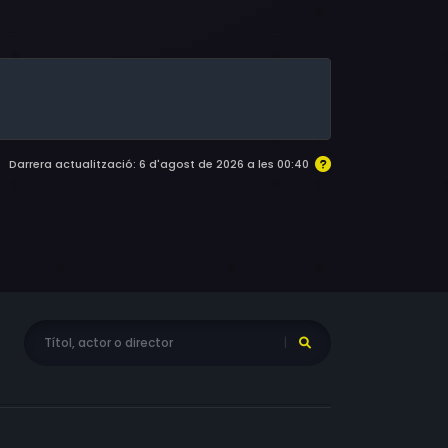
r, Russell Frost, Steve Fielder, Simon Hill,
 Benedict, Marky Lee Campbell, Simon Heates,
wney
Darrera actualització: 6 d'agost de 2026 a les 00:40