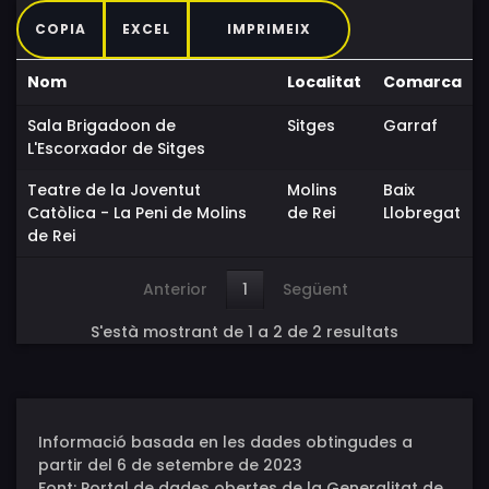
COPIA
EXCEL
IMPRIMEIX
Nom
Localitat
Comarca
Sala Brigadoon de
Sitges
Garraf
L'Escorxador de Sitges
Teatre de la Joventut
Molins
Baix
Catòlica - La Peni de Molins
de Rei
Llobregat
de Rei
Anterior
1
Següent
S'està mostrant de 1 a 2 de 2 resultats
Informació basada en les dades obtingudes a
partir del 6 de setembre de 2023
Font: Portal de dades obertes de la Generalitat de