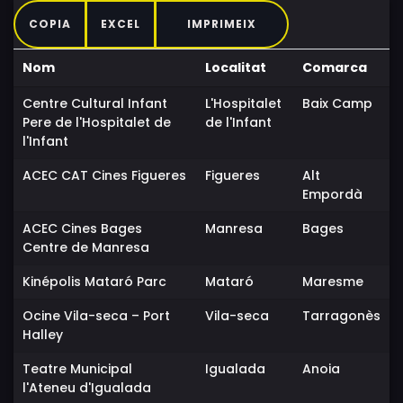
COPIA
EXCEL
IMPRIMEIX
Nom
Localitat
Comarca
Centre Cultural Infant
L'Hospitalet
Baix Camp
Pere de l'Hospitalet de
de l'Infant
l'Infant
ACEC CAT Cines Figueres
Figueres
Alt
Empordà
ACEC Cines Bages
Manresa
Bages
Centre de Manresa
Kinépolis Mataró Parc
Mataró
Maresme
Ocine Vila-seca – Port
Vila-seca
Tarragonès
Halley
Teatre Municipal
Igualada
Anoia
l'Ateneu d'Igualada