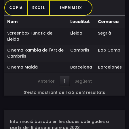
COPIA
EXCEL
IMPRIMEIX
Nom
Localitat
Comarca
Screenbox Funatic de
Lleida
Segrià
Lleida
Cinema Rambla de l'Art de
Cambrils
Baix Camp
Cambrils
Cinema Maldà
Barcelona
Barcelonès
Anterior
1
Següent
S'està mostrant de 1 a 3 de 3 resultats
Informació basada en les dades obtingudes a
partir del 6 de setembre de 2023