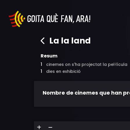
La la land
Resum
1
cinemes on s'ha projectat la pel·lícula
1
dies en exhibició
Nombre de cinemes que han proje