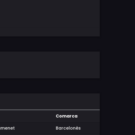
Comarca
amenet
Barcelonès